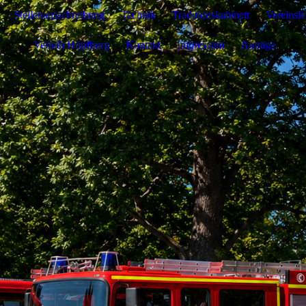
Stellenausschreibung
Technik
Traditionskabinett
Vereinsl
Verleih Hüpfburg
Kontakt
Impressum
Anträge